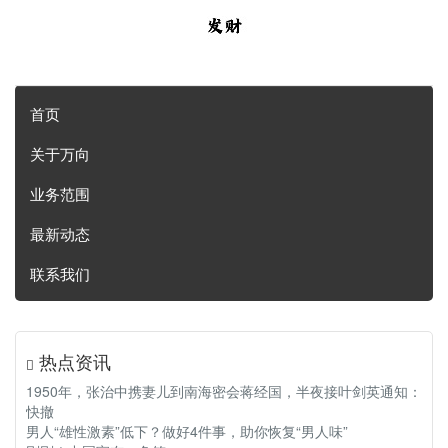
首页
关于万向
业务范围
最新动态
联系我们
热点资讯
1950年，张治中携妻儿到南海密会蒋经国，半夜接叶剑英通知：
快撤
男人“雄性激素”低下？做好4件事，助你恢复“男人味”