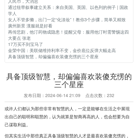
人民币，大消息
通过纽带叙事建立关系：来自美国、英国、以色列的例子 | 国政
学人
女人不管多懒，出门一定“化淡妆”！教你3个步骤，简单又精致
廣州新景 漢服就是好看
再传悲剧，他汀药物成隐患！提醒父母：服用他汀时需警惕这四
大要点 张老
17万买不到宝马了
金荣中国：美联储维持利率不变，金价底位反弹大幅走高
具备顶级智慧，却偏偏喜欢装傻充愣的三个星座
具备顶级智慧，却偏偏喜欢装傻充愣的
三个星座
发布日期：2024-06-14 21:09 点击次数：232
或许人们都认为那些非常有智慧的人，一定是能够在生活之中展现
出自己的聪明和聪慧的，认为就算是智商再高的人，也会想要为自
己谋取利益。
但其实生活中那些真正具备顶级智慧的人才是最喜欢装傻充愣的，