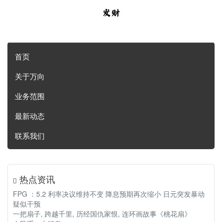
首页
关于万向
业务范围
最新动态
联系我们
热点资讯
FPG ：5.2 利率决议维持不变 降息预期再次缩小 日元突发暴动
疑似干预
一把扇子, 跨越千里, 历经国仇家恨, 连环画故事《桃花扇》