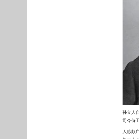
孙立人
司令侍
人脉颇