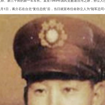
师、新三十师的新一军军长。直至1949年国民党败退台湾之际，孙立人已
年3月1日，蒋介石在台北“复任总统”后，当日就宣布任命孙立人为“陆军总司