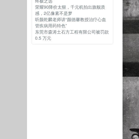
终极之选
荣耀90降价太狠，千元机拍出旗舰质
感，2亿像素不是梦
听颜乾麟老师讲“颜德馨教授治疗心血
管疾病用药特色”
东莞市森涛土石方工程有限公司被罚款
0.5 万元