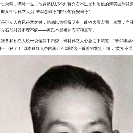
一心为蒋，谋略一世，他竟然认识不到蒋介石不过是利用他的亲美国际背
即又任命孙立人为“陆军总司令”兼台湾“保安司令”。
正是孙立人春风得意之时，他满以为择得明主，能够大展宏图，然而，当
蒋介石却对其不理不睬——蒋氏本就袒护海军和空军。
正准备和孙立人说一说这其中内委，谁料孙立人心急之下喊道：“陆军哪里
一下好了！”原本狐疑无奈的蒋介石却被这一番整的哭笑不得：“委实不懂