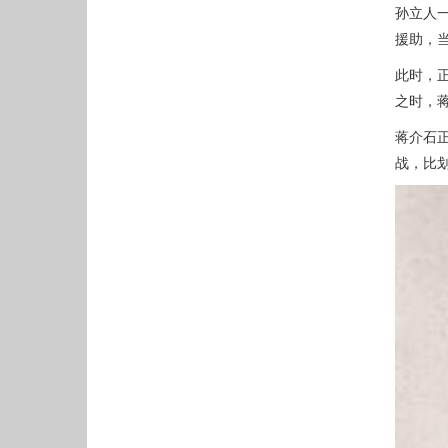
孙立人
援助，当
此时，
之时，
蒋介石
战，比划