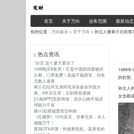
首页
关于万向
业务范围
最新动态
你的位置：
万向娱乐
>
关于万向
> 孙立人被蒋介石软禁
热点资讯
“尔滨”这个夏天要凉了
10W能买8套房！它是中国跌得最惨的
1988
古都，门票免费！底蕴不输西安，却有
的软禁。
无数人逃离
蒋介石结拜兄弟同毛泽东参加开国大
孙立人
典，9年后主席：立刻将他逮捕
女也都
[小炮APP]竞彩情报：清水心跳半场进
球能力不俗
微小说|婆媳爱怨交响曲
《红楼梦》10句名言，世事无常，令人
感慨万千！
真我GT6评测：性能梦想机，直屏党的